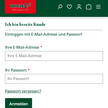
Du hast 0 Produkte
Zum Hauptinhalt springen
Anmelden oder Konto erstellen
Ich bin bereits Kunde
Einloggen mit E-Mail-Adresse und Passwort
Ihre E-Mail-Adresse
*
Ihr Passwort
*
Passwort vergessen?
Anmelden