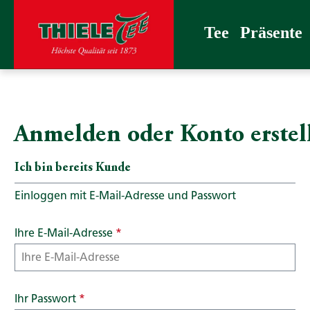
 Hauptinhalt springen
Zur Suche springen
Zur Hauptnavigation springen
Tee
Präsente
Confiserie
Zubehör
THIELE T
Tee
Präsente
Anmelden oder Konto erstel
Ich bin bereits Kunde
Einloggen mit E-Mail-Adresse und Passwort
Ihre E-Mail-Adresse
*
Ihr Passwort
*