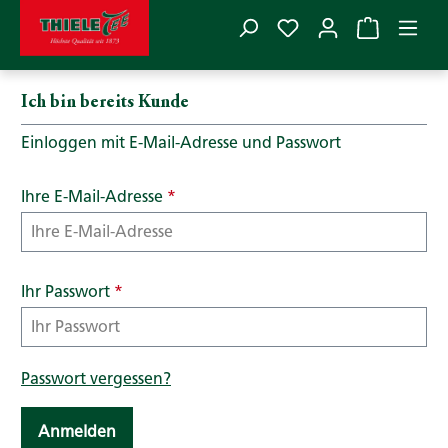
Du hast 0 Produkte
Zum Hauptinhalt springen
Anmelden oder Konto erstellen
Ich bin bereits Kunde
Einloggen mit E-Mail-Adresse und Passwort
Ihre E-Mail-Adresse
*
Ihr Passwort
*
Passwort vergessen?
Anmelden