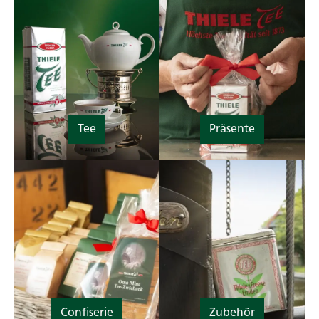
Tee
Präsente
Confiserie
Zubehör