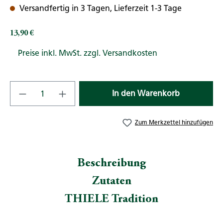
Versandfertig in 3 Tagen, Lieferzeit 1-3 Tage
13,90 €
Regulärer Preis:
Preise inkl. MwSt. zzgl. Versandkosten
Produkt Anzahl: Gib den gewünschten Wert
In den Warenkorb
Zum Merkzettel hinzufügen
Beschreibung
Zutaten
THIELE Tradition