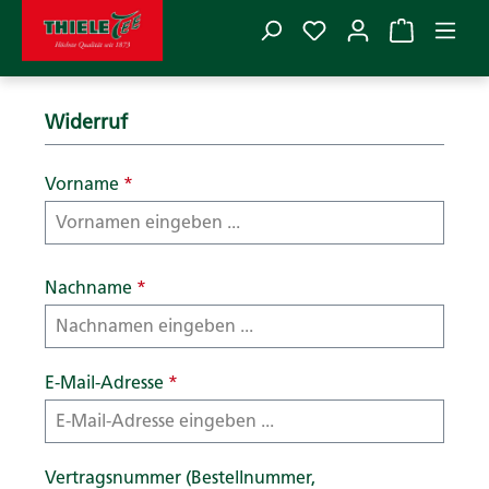
Du hast 0 Produkte
Zum Hauptinhalt springen
Widerruf
Vorname
*
Nachname
*
E-Mail-Adresse
*
Vertragsnummer (Bestellnummer,