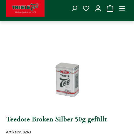
Du hast 0 Produkte
Zum Hauptinhalt springen
THIELE TEE
>
Zubehör
>
Teedosen
>
Teedosen gefüllt
Bildergalerie überspringen
Teedose Broken Silber 50g gefüllt
Artikelnr. 8263