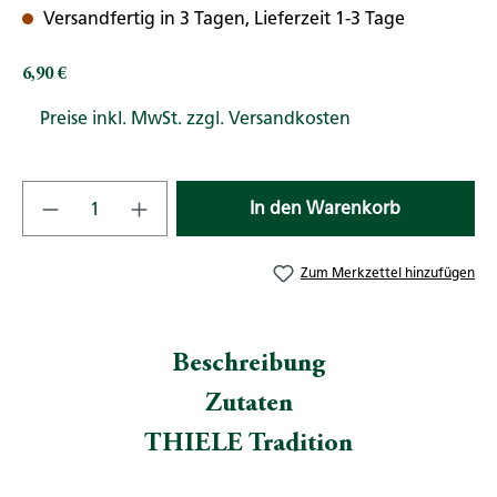
Versandfertig in 3 Tagen, Lieferzeit 1-3 Tage
6,90 €
Regulärer Preis:
Preise inkl. MwSt. zzgl. Versandkosten
Produkt Anzahl: Gib den gewünschten Wert
In den Warenkorb
Zum Merkzettel hinzufügen
Beschreibung
Zutaten
THIELE Tradition