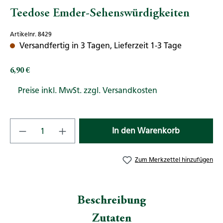
Teedose Emder-Sehenswürdigkeiten
Artikelnr. 8429
Versandfertig in 3 Tagen, Lieferzeit 1-3 Tage
6,90 €
Regulärer Preis:
Preise inkl. MwSt. zzgl. Versandkosten
Produkt Anzahl: Gib den gewünschten Wert
In den Warenkorb
Zum Merkzettel hinzufügen
Beschreibung
Zutaten