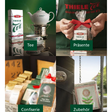
Tee
Präsente
Confiserie
Zubehör