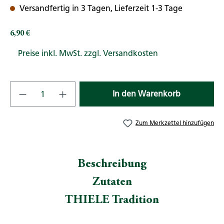
Versandfertig in 3 Tagen, Lieferzeit 1-3 Tage
6,90 €
Regulärer Preis:
Preise inkl. MwSt. zzgl. Versandkosten
Produkt Anzahl: Gib den gewünschten Wert
In den Warenkorb
Zum Merkzettel hinzufügen
Beschreibung
Zutaten
THIELE Tradition