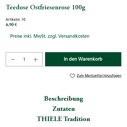
Teedose Ostfriesenrose 100g
Artikelnr. 10
6,90 €
Regulärer Preis:
Preise inkl. MwSt. zzgl. Versandkosten
Produkt Anzahl: Gib den gewünschten Wert
In den Warenkorb
Zum Merkzettel hinzufügen
Beschreibung
Zutaten
THIELE Tradition