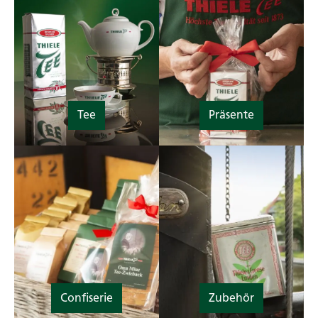
Tee
Präsente
Confiserie
Zubehör