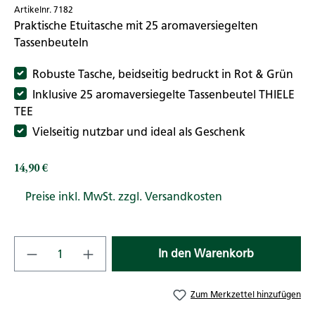
Artikelnr. 7182
Praktische Etuitasche mit 25 aromaversiegelten
Tassenbeuteln
Robuste Tasche, beidseitig bedruckt in Rot & Grün
Inklusive 25 aromaversiegelte Tassenbeutel THIELE
TEE
Vielseitig nutzbar und ideal als Geschenk
14,90 €
Regulärer Preis:
Preise inkl. MwSt. zzgl. Versandkosten
Produkt Anzahl: Gib den gewünschten Wert
In den Warenkorb
Zum Merkzettel hinzufügen