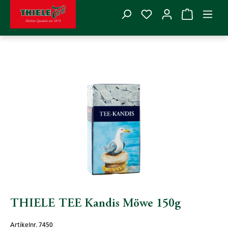
Du hast 0 Produkte
Zum Hauptinhalt springen
THIELE TEE
>
Zubehör
>
Kandis
Bildergalerie überspringen
THIELE TEE Kandis Möwe 150g
Artikelnr. 7450