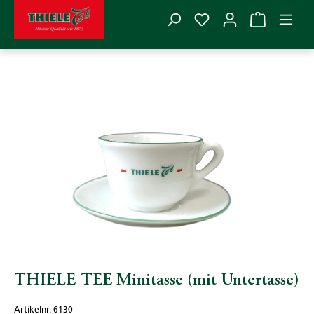
Du hast 0 Produkte
Zum Hauptinhalt springen
THIELE TEE
>
Zubehör
>
Teegeschirr
Bildergalerie überspringen
THIELE TEE Minitasse (mit Untertasse)
Artikelnr. 6130