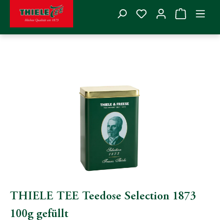
Du hast 0 Produkte
Zum Hauptinhalt springen
THIELE TEE
>
Tee
>
Alle Teesorten
>
Raritäten
Bildergalerie überspringen
THIELE TEE Teedose Selection 1873
100g gefüllt