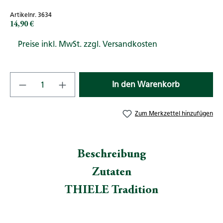
Artikelnr. 3634
14,90 €
Regulärer Preis:
Preise inkl. MwSt. zzgl. Versandkosten
Produkt Anzahl: Gib den gewünschten Wert
In den Warenkorb
Zum Merkzettel hinzufügen
Beschreibung
Zutaten
THIELE Tradition