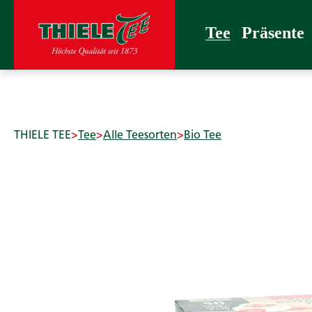
 Hauptinhalt springen
Zur Suche springen
Zur Hauptnavigation springen
Tee
Präsente
Confiserie
Zubehör
THIELE T
Tee
Präsente
THIELE TEE
>
Tee
>
Alle Teesorten
>
Bio Tee
Bildergalerie überspringen