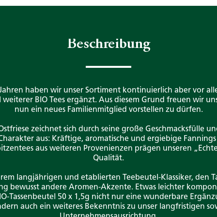
Beschreibung
ahren haben wir unser Sortiment kontinuierlich aber vor all
weiterer BIO Tees ergänzt. Aus diesem Grund freuen wir un
nun ein neues Familienmitglied vorstellen zu dürfen.
stfriese zeichnet sich durch seine große Geschmacksfülle un
 Charakter aus: Kräftige, aromatische und ergiebige Fanning
pitzentees aus weiteren Provenienzen prägen unseren „Echten
Qualität.
em langjährigen und etablierten Teebeutel-Klassiker, den T
ung bewusst andere Aromen-Akzente. Etwas leichter komponi
 BIO-Tassenbeutel 50 x 1,5g nicht nur eine wunderbare Ergän
dern auch ein weiteres Bekenntnis zu unser langfristigen so
Unternehmensausrichtung.