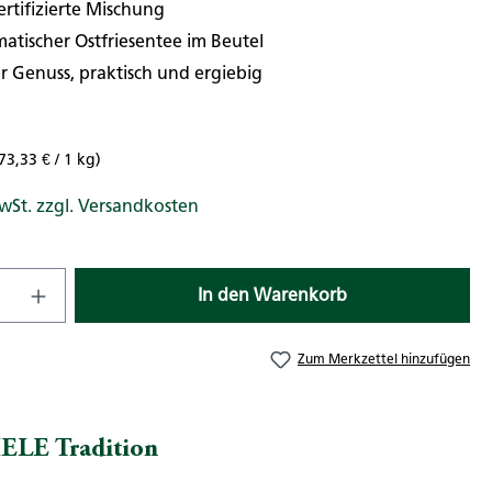
rtifizierte Mischung
atischer Ostfriesentee im Beutel
 Genuss, praktisch und ergiebig
73,33 € / 1 kg)
MwSt. zzgl. Versandkosten
nzahl: Gib den gewünschten Wert ein od
In den Warenkorb
Zum Merkzettel hinzufügen
ELE Tradition