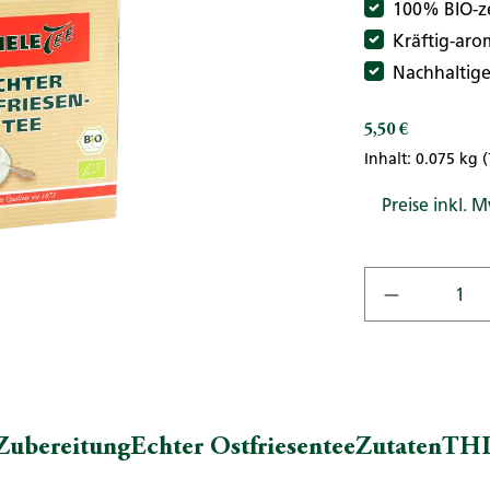
100% BIO-ze
Kräftig-arom
Nachhaltiger
5,50 €
Regulärer Preis:
Inhalt:
0.075 kg
(
Preise inkl. 
Produkt A
Zubereitung
Echter Ostfriesentee
Zutaten
THI