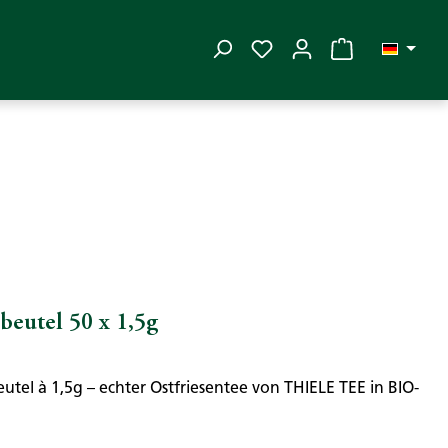
Du hast 0 Produkte auf
eutel 50 x 1,5g
utel à 1,5g – echter Ostfriesentee von THIELE TEE in BIO-