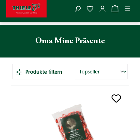
Du hast 0 Produkte
Zum Hauptinhalt springen
Oma Mine Präsente
Produkte filtern