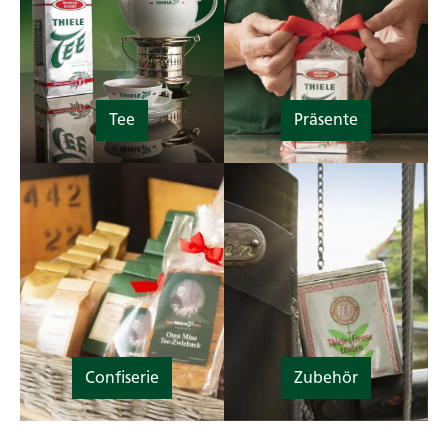
Tee
Präsente
Confiserie
Zubehör