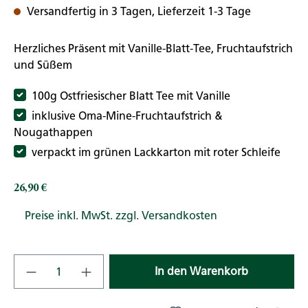
Versandfertig in 3 Tagen, Lieferzeit 1-3 Tage
Herzliches Präsent mit Vanille-Blatt-Tee, Fruchtaufstrich
und Süßem
100g Ostfriesischer Blatt Tee mit Vanille
inklusive Oma-Mine-Fruchtaufstrich &
Nougathappen
verpackt im grünen Lackkarton mit roter Schleife
26,90 €
Regulärer Preis:
Preise inkl. MwSt. zzgl. Versandkosten
Produkt Anzahl: Gib den gewünschten Wert
In den Warenkorb