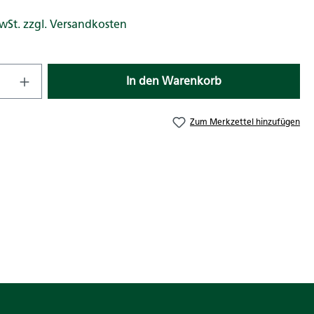
MwSt. zzgl. Versandkosten
nzahl: Gib den gewünschten Wert ein od
In den Warenkorb
Zum Merkzettel hinzufügen