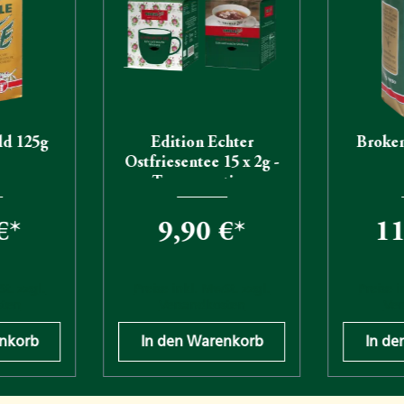
ld 125g
Edition Echter
Broken
Ostfriesentee 15 x 2g -
Tassenportion
€*
9,90 €*
11
St. zzgl.
Preise inkl. MwSt. zzgl.
Preise i
sten
Versandkosten
Ver
enkorb
In den Warenkorb
In de