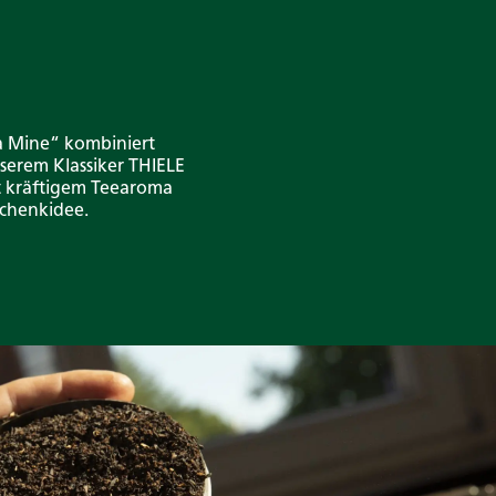
ma Mine“ kombiniert
serem Klassiker THIELE
mit kräftigem Teearoma
schenkidee.