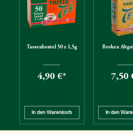
Tassenbeutel 50 x 1,5g
Broken Altgo
4,90 €*
7,50 
.
Preise inkl. MwSt. zzgl.
Preise inkl. Mw
Versandkosten
Versandko
In den Warenkorb
In den War