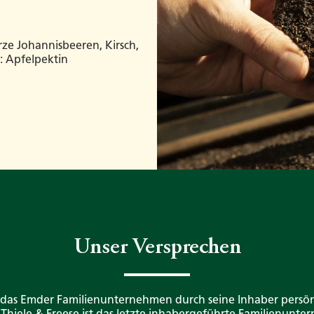
rze Johannisbeeren, Kirsch,
: Apfelpektin
Unser Versprechen
 das Emder Familienunternehmen durch seine Inhaber persön
. Thiele & Freese ist das letzte inhabergeführte Familienunt