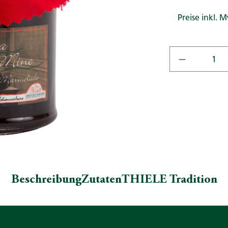
Preise inkl. 
Produkt A
Beschreibung
Zutaten
THIELE Tradition