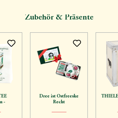
Zubehör & Präsente
TEE
Dree ist Ostfreeske
THIELE 
n -
Recht
ung