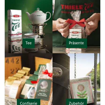
Tee
Präsente
Confiserie
Zubehör