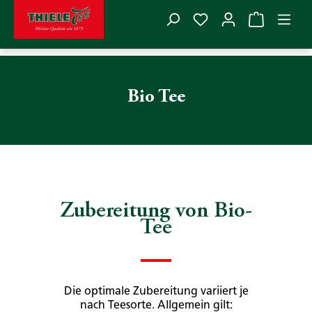
Du hast 0 Produkte
Zum Hauptinhalt springen
Bio Tee
Zubereitung von Bio-
Tee
Die optimale Zubereitung variiert je
nach Teesorte. Allgemein gilt:​