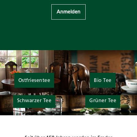
Anmelden
Ostfriesentee
Bio Tee
Schwarzer Tee
Grüner Tee