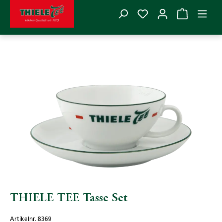
Du hast 0 Produkte
Zum Hauptinhalt springen
THIELE TEE
>
Zubehör
>
Teegeschirr
Bildergalerie überspringen
THIELE TEE Tasse Set
Artikelnr. 8369