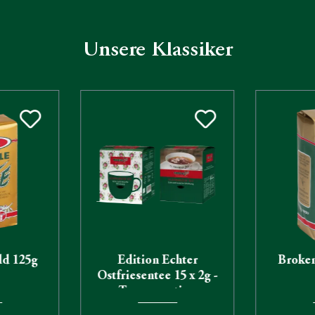
Unsere Klassiker
ld 125g
Edition Echter
Broken
Ostfriesentee 15 x 2g -
Tassenportion