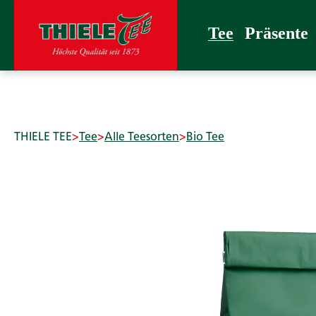
 Hauptinhalt springen
Zur Suche springen
Zur Hauptnavigation springen
Tee
Präsente
Confiserie
Zubehör
THIELE T
Tee
Präsente
THIELE TEE
>
Tee
>
Alle Teesorten
>
Bio Tee
Bildergalerie überspringen