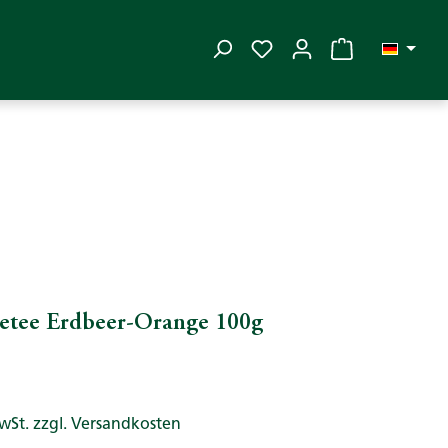
Du hast 0 Produkte auf
etee Erdbeer-Orange 100g
MwSt. zzgl. Versandkosten