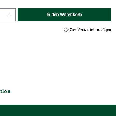
nzahl: Gib den gewünschten Wert ein od
In den Warenkorb
Zum Merkzettel hinzufügen
tion