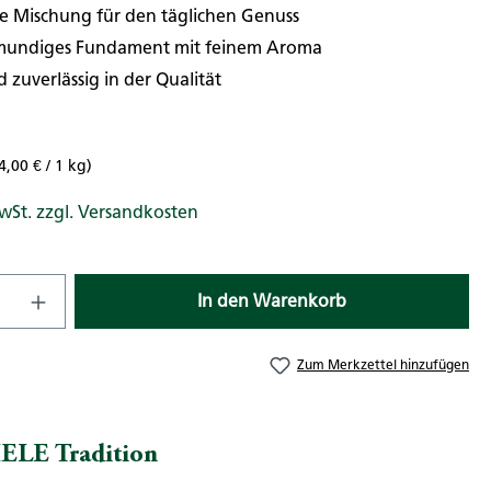
 Mischung für den täglichen Genuss
mundiges Fundament mit feinem Aroma
 zuverlässig in der Qualität
4,00 € / 1 kg)
MwSt. zzgl. Versandkosten
nzahl: Gib den gewünschten Wert ein od
In den Warenkorb
Zum Merkzettel hinzufügen
ELE Tradition