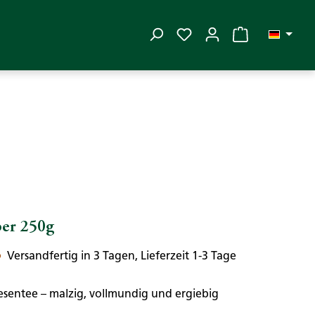
Du hast 0 Produkte auf
ber 250g
Versandfertig in 3 Tagen, Lieferzeit 1-3 Tage
iesentee – malzig, vollmundig und ergiebig