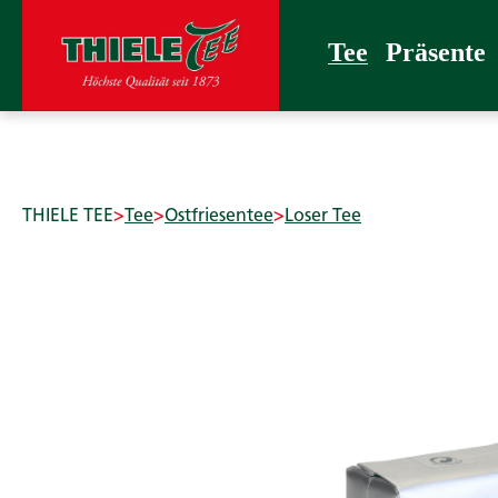
 Hauptinhalt springen
Zur Suche springen
Zur Hauptnavigation springen
Tee
Präsente
Confiserie
Zubehör
THIELE T
Tee
Präsente
THIELE TEE
>
Tee
>
Ostfriesentee
>
Loser Tee
Bildergalerie überspringen