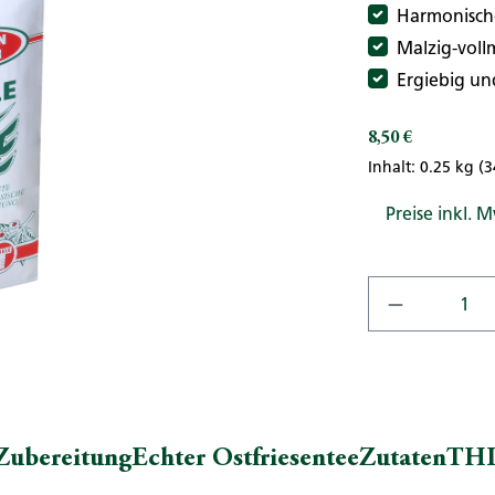
Harmonische
Malzig-voll
Ergiebig und
8,50 €
Regulärer Preis:
Inhalt:
0.25 kg
(3
Preise inkl. 
Produkt A
Zubereitung
Echter Ostfriesentee
Zutaten
THI