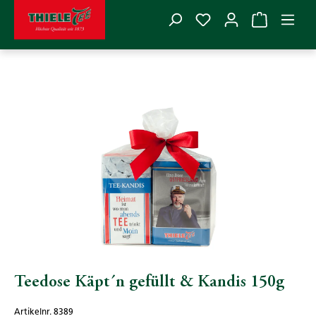
Du hast 0 Produkte
Zum Hauptinhalt springen
THIELE TEE
>
Präsente
>
Ostfriesland
Bildergalerie überspringen
Teedose Käpt´n gefüllt & Kandis 150g
Artikelnr. 8389