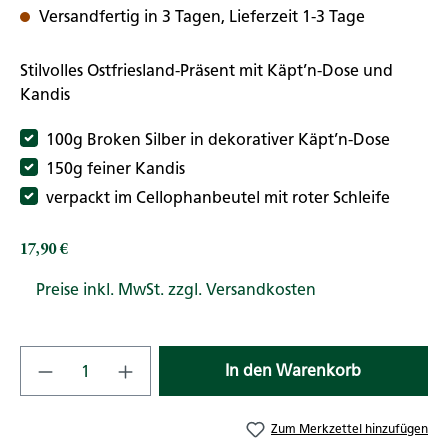
Versandfertig in 3 Tagen, Lieferzeit 1-3 Tage
Stilvolles Ostfriesland-Präsent mit Käpt’n-Dose und
Kandis
100g Broken Silber in dekorativer Käpt’n-Dose
150g feiner Kandis
verpackt im Cellophanbeutel mit roter Schleife
17,90 €
Regulärer Preis:
Preise inkl. MwSt. zzgl. Versandkosten
Produkt Anzahl: Gib den gewünschten Wert
In den Warenkorb
Zum Merkzettel hinzufügen