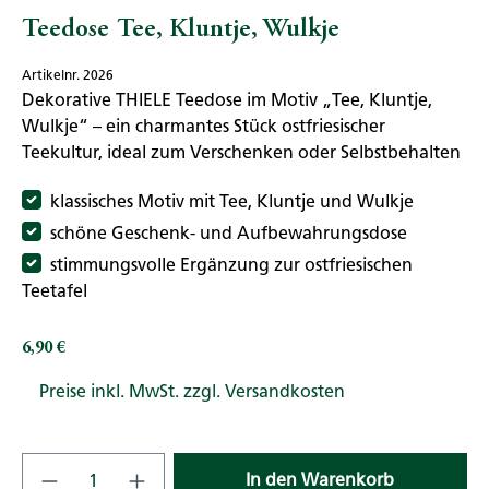
Teedose Tee, Kluntje, Wulkje
Artikelnr. 2026
Dekorative THIELE Teedose im Motiv „Tee, Kluntje,
Wulkje“ – ein charmantes Stück ostfriesischer
Teekultur, ideal zum Verschenken oder Selbstbehalten
klassisches Motiv mit Tee, Kluntje und Wulkje
schöne Geschenk- und Aufbewahrungsdose
stimmungsvolle Ergänzung zur ostfriesischen
Teetafel
6,90 €
Regulärer Preis:
Preise inkl. MwSt. zzgl. Versandkosten
Produkt Anzahl: Gib den gewünschten Wert
In den Warenkorb