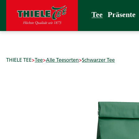
 Hauptinhalt springen
Zur Suche springen
Zur Hauptnavigation springen
Tee
Präsente
Confiserie
Zubehör
THIELE T
Tee
Präsente
THIELE TEE
>
Tee
>
Alle Teesorten
>
Schwarzer Tee
Bildergalerie überspringen