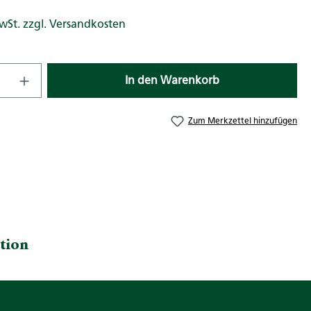
MwSt. zzgl. Versandkosten
nzahl: Gib den gewünschten Wert ein od
In den Warenkorb
Zum Merkzettel hinzufügen
tion