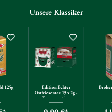
Unsere Klassiker
ld 125g
Edition Echter
Broken
Ostfriesentee 15 x 2g -
Tassenportion