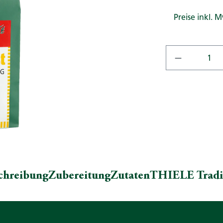
Preise inkl. 
Produkt A
chreibung
Zubereitung
Zutaten
THIELE Tradi