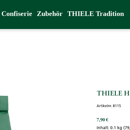
radition
Confiserie
Zubehör
THIELE Tradition
THIELE HE
Artikelnr. 8115
7,90 €
Regulärer Preis:
Inhalt:
0.1 kg
(79