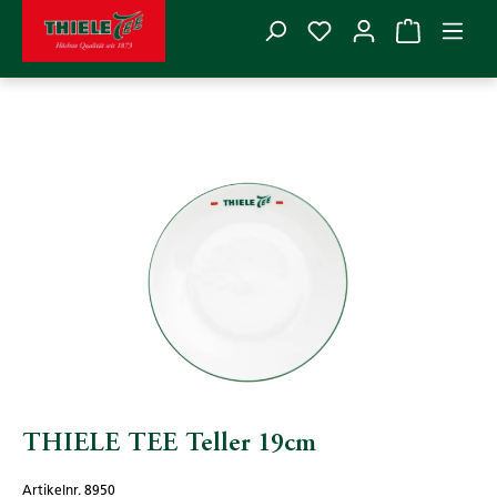
Du hast 0 Produkte
Zum Hauptinhalt springen
THIELE TEE
>
Zubehör
>
Teegeschirr
Bildergalerie überspringen
THIELE TEE Teller 19cm
Artikelnr. 8950