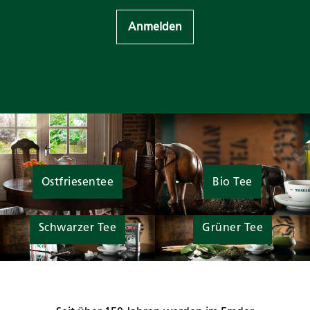
Anmelden
Ostfriesentee
Bio Tee
Schwarzer Tee
Grüner Tee