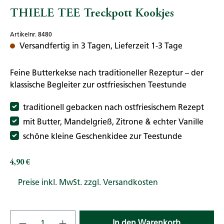
THIELE TEE Treckpott Kookjes
Artikelnr. 8480
Versandfertig in 3 Tagen, Lieferzeit 1-3 Tage
Feine Butterkekse nach traditioneller Rezeptur – der
klassische Begleiter zur ostfriesischen Teestunde
traditionell gebacken nach ostfriesischem Rezept
mit Butter, Mandelgrieß, Zitrone & echter Vanille
schöne kleine Geschenkidee zur Teestunde
4,90 €
Regulärer Preis:
Preise inkl. MwSt. zzgl. Versandkosten
Produkt Anzahl: Gib den gewünschten Wert
In den Warenkorb